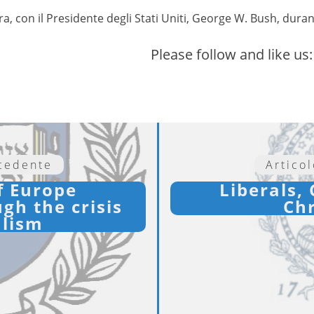
a, con il Presidente degli Stati Uniti, George W. Bush, durante
Please follow and like us:
ecedente
Artico
of Europe
Liberals,
ugh the crisis
Chr
alism