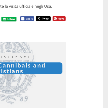
 la visita ufficiale negli Usa.
lo successivo
 Cannibals and
istians