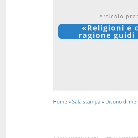
Articolo pr
«Religioni e 
ragione guidi 
Home
»
Sala stampa
»
Dicono di me