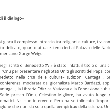
di il dialogo»
i gioca il complesso intreccio tra religioni e culture, tra co
to delicato, quanto attuale, tema ieri al Palazzo delle Naz
 americano Gorge Weigel.
 negli scritti di Benedetto XVI» è stato, infatti, il titolo di 
Onu per presentare negli Stati Uniti gli scritti del Papa, co
edetto nella crisi delle culture» (Edizioni Cantagalli, 
a conferenza, moderata dal giornalista Marco Bardazzi, a
antagalli, la Libreria Editrice Vaticana e la Fondazione subla
Sede presso l’Onu, Celestino Migliore, ha avuto luogo n
matici. Nel suo intervento Pera ha sottolineato l’importan
gione che non sia solo quella «empirica» della scienza. Un 