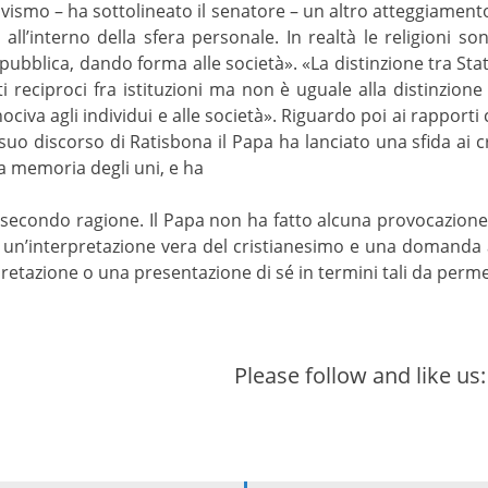
ativismo – ha sottolineato il senatore – un altro atteggiament
rla all’interno della sfera personale. In realtà le religioni
 pubblica, dando forma alle società». «La distinzione tra St
i reciproci fra istituzioni ma non è uguale alla distinzione 
ociva agli individui e alle società». Riguardo poi ai rapporti
suo discorso di Ratisbona il Papa ha lanciato una sfida ai cr
la memoria degli uni, e ha
ce secondo ragione. Il Papa non ha fatto alcuna provocazion
a un’interpretazione vera del cristianesimo e una domanda all
pretazione o una presentazione di sé in termini tali da perme
Please follow and like us: