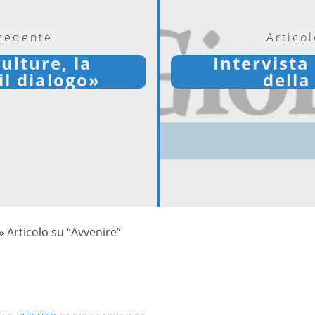
ecedente
Artico
culture, la
Intervista
il dialogo»
della
»
Articolo su “Avvenire”