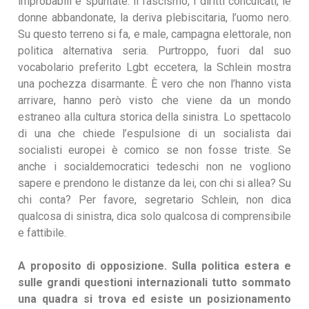
improbabili e spuntate: il fascismo, i diritti conculcati, le
donne abbandonate, la deriva plebiscitaria, l’uomo nero.
Su questo terreno si fa, e male, campagna elettorale, non
politica alternativa seria. Purtroppo, fuori dal suo
vocabolario preferito Lgbt eccetera, la Schlein mostra
una pochezza disarmante. È vero che non l’hanno vista
arrivare, hanno però visto che viene da un mondo
estraneo alla cultura storica della sinistra. Lo spettacolo
di una che chiede l’espulsione di un socialista dai
socialisti europei è comico se non fosse triste. Se
anche i socialdemocratici tedeschi non ne vogliono
sapere e prendono le distanze da lei, con chi si allea? Su
chi conta? Per favore, segretario Schlein, non dica
qualcosa di sinistra, dica solo qualcosa di comprensibile
e fattibile.
A proposito di opposizione. Sulla politica estera e
sulle grandi questioni internazionali tutto sommato
una quadra si trova ed esiste un posizionamento