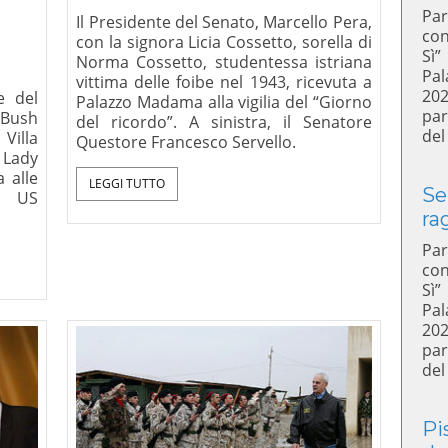
Par
Il Presidente del Senato, Marcello Pera,
con
con la signora Licia Cossetto, sorella di
Sì”
Norma Cossetto, studentessa istriana
Pal
vittima delle foibe nel 1943, ricevuta a
20
e del
Palazzo Madama alla vigilia del “Giorno
par
 Bush
del ricordo”. A sinistra, il Senatore
del
Villa
Questore Francesco Servello.
 Lady
 alle
LEGGI TUTTO
Se
© US
ra
Par
con
Sì”
Pal
20
par
del
Pi