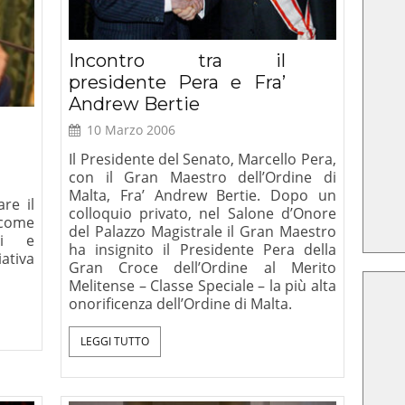
Incontro tra il
presidente Pera e Fra’
Andrew Bertie
10 Marzo 2006
Il Presidente del Senato, Marcello Pera,
con il Gran Maestro dell’Ordine di
Malta, Fra’ Andrew Bertie. Dopo un
re il
colloquio privato, nel Salone d’Onore
 come
del Palazzo Magistrale il Gran Maestro
li e
ha insignito il Presidente Pera della
iativa
Gran Croce dell’Ordine al Merito
Melitense – Classe Speciale – la più alta
onorificenza dell’Ordine di Malta.
LEGGI TUTTO
amo dirci
Critica della ragion
na Lettera-
secolare, Le Lettere, 2025
. Ratzinger