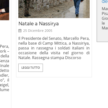
de
Mar
Pis
Gio
le
Natale a Nassirya
Mar
25 Dicembre 2005
Il Presidente del Senato, Marcello Pera,
nella base di Camp Mittica, a Nassiriya,
 Pera,
passa in rassegna i soldati italiani in
ork –
occasione della visita nel giorno di
della
Natale. Rassegna stampa Discorso
Senza
dinale
LEGGI TUTTO
detto
dler,
”, il
igel,
olume