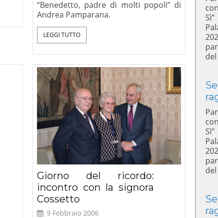
“Benedetto, padre di molti popoli” di
con
Andrea Pamparana.
Sì”
Pal
LEGGI TUTTO
20
par
del
Se
ra
Par
con
Sì”
Pal
20
par
del
Giorno del ricordo:
incontro con la signora
Se
Cossetto
ra
9 Febbraio 2006