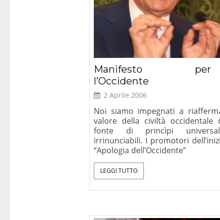
Manifesto per
l’Occidente
2 Aprile 2006
Noi siamo impegnati a riafferma
valore della civiltà occidentale
fonte di princìpi universa
irrinunciabili. I promotori dell’iniz
“Apologia dell’Occidente”
LEGGI TUTTO
Perché dobbi
cristiani, con u
prefazione di J