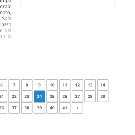
tampa
erale
nato,
 Sala
lazzo
e del
on la
6
7
8
9
10
11
12
13
14
21
22
23
24
25
26
27
28
29
36
37
38
39
40
41