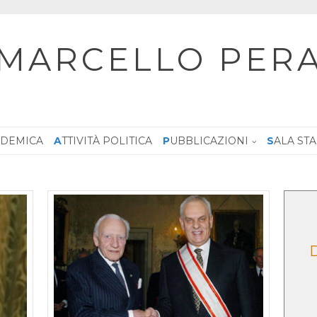
MARCELLO PER
CADEMICA
ATTIVITÀ POLITICA
PUBBLICAZIONI
SALA ST
ntazione
Critica della ragion
D
tti umani e
secolare, Le Lettere, 2025
simo”