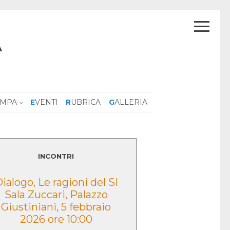
A
AMPA
EVENTI
RUBRICA
GALLERIA
INCONTRI
ialogo, Le ragioni del SI
Presentazione
Sala Zuccari, Palazzo
volume “Lo sguar
Giustiniani, 5 febbraio
Caduta” – Morce
2026 ore 10:00
2022