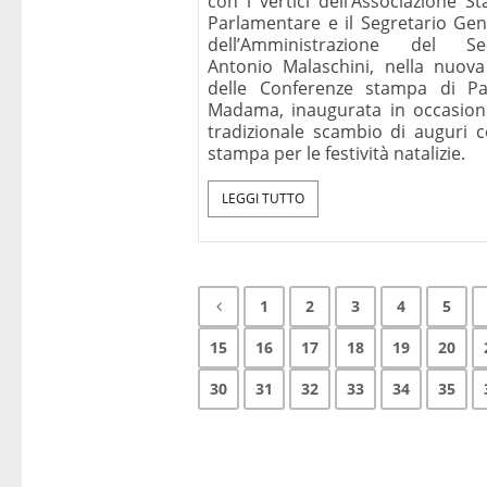
con i vertici dell’Associazione S
Parlamentare e il Segretario Gen
dell’Amministrazione del Se
Antonio Malaschini, nella nuova
delle Conferenze stampa di Pa
Madama, inaugurata in occasion
tradizionale scambio di auguri c
stampa per le festività natalizie.
LEGGI TUTTO
1
2
3
4
5
15
16
17
18
19
20
30
31
32
33
34
35