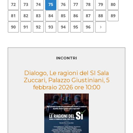
72
73
74
75
76
77
78
79
80
81
82
83
84
85
86
87
88
89
90
91
92
93
94
95
96
INCONTRI
e
Dialogo, Le ragioni del SI Sala
Zuccari, Palazzo Giustiniani, 5
febbraio 2026 ore 10:00