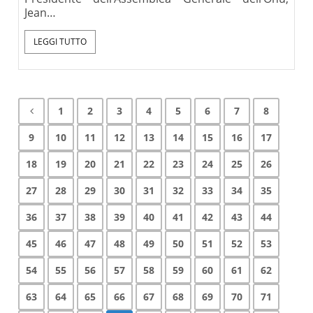
Jean…
LEGGI TUTTO
1
2
3
4
5
6
7
8
9
10
11
12
13
14
15
16
17
18
19
20
21
22
23
24
25
26
27
28
29
30
31
32
33
34
35
36
37
38
39
40
41
42
43
44
45
46
47
48
49
50
51
52
53
54
55
56
57
58
59
60
61
62
63
64
65
66
67
68
69
70
71