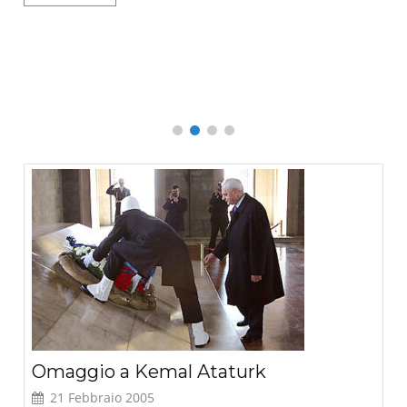
o
Que
L
Omaggio a Kemal Ataturk
21 Febbraio 2005