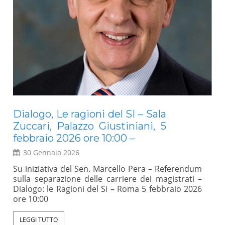
Dialogo, Le ragioni del SI – Sala
E
Zuccari, Palazzo Giustiniani, 5
Mo
febbraio 2026 ore 10:00 –
30 Gennaio 2026
a
Un 
l
rap
Su iniziativa del Sen. Marcello Pera – Referendum
,
sci
sulla separazione delle carriere dei magistrati –
l
int
Dialogo: le Ragioni del Si – Roma 5 febbraio 2026
e
abb
ore 10:00
e
(An
e
val
LEGGI TUTTO