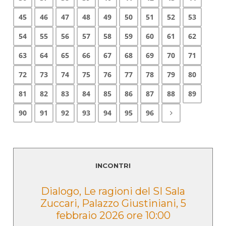
45
46
47
48
49
50
51
52
53
54
55
56
57
58
59
60
61
62
63
64
65
66
67
68
69
70
71
72
73
74
75
76
77
78
79
80
81
82
83
84
85
86
87
88
89
90
91
92
93
94
95
96
INCONTRI
e
Dialogo, Le ragioni del SI Sala
Zuccari, Palazzo Giustiniani, 5
febbraio 2026 ore 10:00