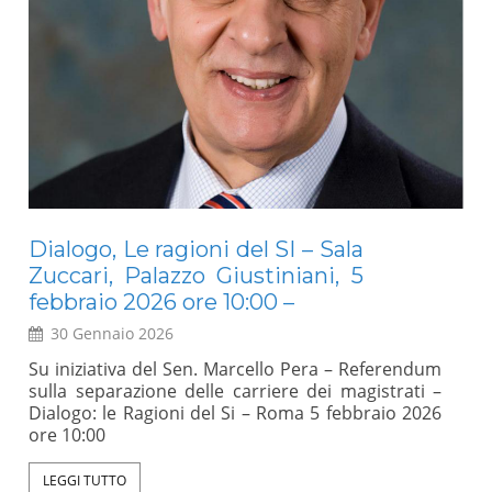
Dialogo, Le ragioni del SI – Sala
E
Zuccari, Palazzo Giustiniani, 5
Mo
febbraio 2026 ore 10:00 –
30 Gennaio 2026
a
Un 
l
rap
Su iniziativa del Sen. Marcello Pera – Referendum
,
sci
sulla separazione delle carriere dei magistrati –
l
int
Dialogo: le Ragioni del Si – Roma 5 febbraio 2026
e
abb
ore 10:00
e
(An
e
val
LEGGI TUTTO