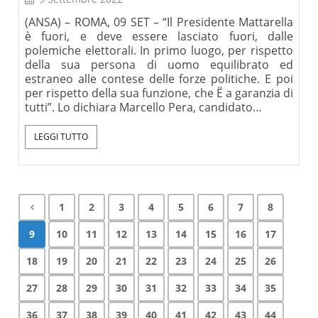
(ANSA) – ROMA, 09 SET – “Il Presidente Mattarella
è fuori, e deve essere lasciato fuori, dalle
polemiche elettorali. In primo luogo, per rispetto
della sua persona di uomo equilibrato ed
estraneo alle contese delle forze politiche. E poi
per rispetto della sua funzione, che Ë a garanzia di
tutti”. Lo dichiara Marcello Pera, candidato…
LEGGI TUTTO
1
2
3
4
5
6
7
8
9
10
11
12
13
14
15
16
17
18
19
20
21
22
23
24
25
26
27
28
29
30
31
32
33
34
35
36
37
38
39
40
41
42
43
44