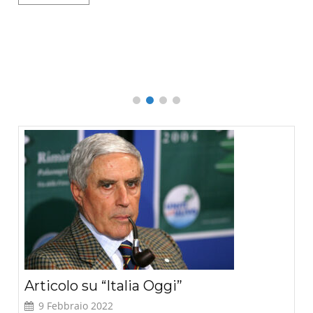
o
Que
L
Articolo su “Italia Oggi”
9 Febbraio 2022