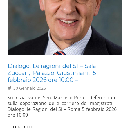
Dialogo, Le ragioni del SI – Sala
E
Zuccari, Palazzo Giustiniani, 5
Mo
febbraio 2026 ore 10:00 –
30 Gennaio 2026
a
Un 
l
rap
Su iniziativa del Sen. Marcello Pera – Referendum
,
sci
sulla separazione delle carriere dei magistrati –
l
int
Dialogo: le Ragioni del Si – Roma 5 febbraio 2026
e
abb
ore 10:00
e
(An
e
val
LEGGI TUTTO