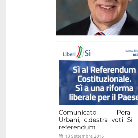
Roma – Prese
del libro “Diri
Cristiane
Comunicato: Pera-
Urbani, c.destra voti Sì
referendum
13 Settembre 2016