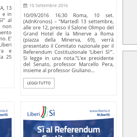
10 Settembre 2016
A, 13
a e in
10/09/2016 16:30 Roma, 10 set.
Sì” al
(AdnKronos) – “Martedì 13 settembre,
 non
alle ore 12, presso il Salone Olimpo del
mento
Grand Hotel de la Minerve a Roma
no. E’
(piazza della Minerva, 69), verrà
Liberi
presentato il Comitato nazionale per il
era e
Referendum Costituzionale ‘Liberi Sì'”.
da 25
Si legge in una nota.”L’ex presidente
del Senato, professor Marcello Pera,
insieme al professor Giuliano…
amo dirci
Critica della ragion
LEGGI TUTTO
na Lettera-
secolare, Le Lettere, 2025
. Ratzinger
 XVI),
lano 2008