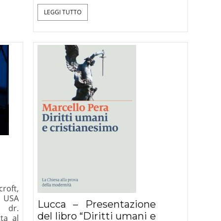
LEGGI TUTTO
croft,
i USA
Lucca – Presentazione
l dr.
del libro “Diritti umani e
ta al