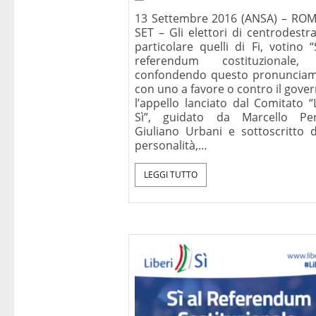
13 Settembre 2016 (ANSA) – ROM
SET – Gli elettori di centrodestr
particolare quelli di Fi, votino “
referendum costituzionale,
confondendo questo pronuncia
con uno a favore o contro il gover
l’appello lanciato dal Comitato “
Sì”, guidato da Marcello P
Giuliano Urbani e sottoscritto 
personalità,…
LEGGI TUTTO
Perché dobbi
cristiani, con u
prefazione di J
(Benedetto
Mondadori, Mi