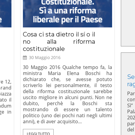
Cosa ci sta dietro il sí o il
no alla riforma
costituzionale
30 Maggio 2016
30 Maggio 2016 Qualche tempo fa, la
ministra Maria Elena Boschi ha
Se
dichiarato che, se avesse potuto
e 12,
ra
scriverlo lei personalmente, il testo
Grand
della riforma costituzionale sarebbe
Par
iazza
uscito migliore in alcuni punti. Non ne
con
ato il
dubito, perchè la Boschi sta
Sì”
endum
mostrando di essere un talento
Pal
gge in
politico (uno dei pochi nati negli ultimi
20
anni), e di aver acquisito…
par
del
LEGGI TUTTO