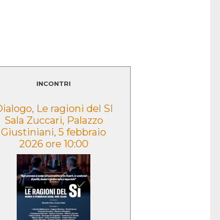
LEGGI TUTTO
INCONTRI
ialogo, Le ragioni del SI
Presentazione
Sala Zuccari, Palazzo
volume “Lo sguar
Giustiniani, 5 febbraio
Caduta” – Morce
2026 ore 10:00
2022