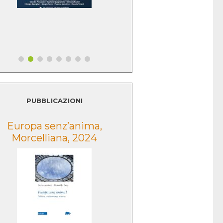
PUBBLICAZIONI
Europa senz’anima,
Lo sguardo della
Morcelliana, 2024
Morcelliana, 