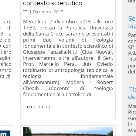
del
contesto scientifico
1 Dicembre 2015
Se
e ore
Mercoledì 2 dicembre 2015 alle ore
ra
to di
17.30, presso la Pontificia Università
 33 a
della Santa Croce saranno presentati i
Par
e del
primi due volumi di Teologia
con
mo con
fondamentale in contesto scientifico di
Sì”
tiero
Giuseppe Tanzella-Nitti (Città Nuova).
Pal
olini
Interverranno oltre all’autore, il Sen.
20
nifico
Prof. Marcello Pera, Lluis Oviedo
par
entro
(ordinario di antropologia teologica e
del
ra gli
teologia fondamentale
all’Antonianum). Modera : Robert
Cheaib (docente di teologia
Pi
fondamentale alla Cattolica di…
de
Mar
LEGGI TUTTO
Pis
Gio
le
Mar