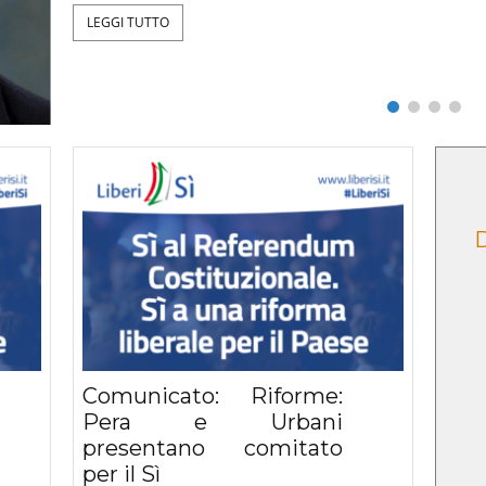
ntazione
Critica della ragion
D
tti umani e
secolare, Le Lettere, 2025
simo”
Comunicato: Riforme:
Pera e Urbani
presentano comitato
per il Sì