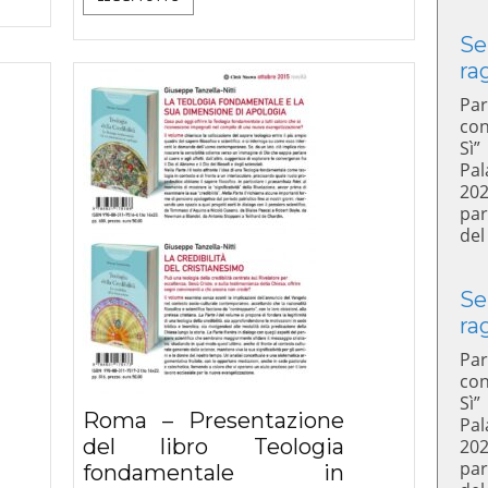
Se
ra
Par
con
Sì”
Pal
20
par
del
Se
ra
Par
con
Sì”
Roma – Presentazione
Pal
del libro Teologia
20
par
fondamentale in