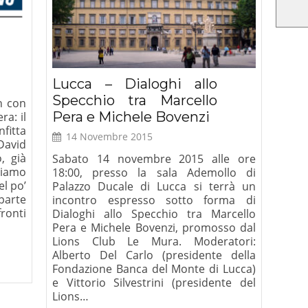
Lucca – Dialoghi allo
Specchio tra Marcello
n con
Pera e Michele Bovenzi
ra: il
fitta
14 Novembre 2015
David
o, già
Sabato 14 novembre 2015 alle ore
Siamo
18:00, presso la sala Ademollo di
el po’
Palazzo Ducale di Lucca si terrà un
parte
incontro espresso sotto forma di
ronti
Dialoghi allo Specchio tra Marcello
Pera e Michele Bovenzi, promosso dal
Lions Club Le Mura. Moderatori:
Alberto Del Carlo (presidente della
Fondazione Banca del Monte di Lucca)
e Vittorio Silvestrini (presidente del
Lions…