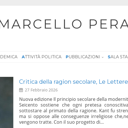
MARCELLO PER
CADEMICA
ATTIVITÀ POLITICA
PUBBLICAZIONI
SALA ST
Dialogo, Le ragioni del SI – Sala Zuc
Giustiniani, 5 febbraio 2026 ore 10:00 –
30 Gennaio 2026
ire dal
e,deve
Su iniziativa del Sen. Marcello Pera – Referendum
rimato,
dei magistrati – Dialogo: le Ragioni del Si – Roma 
ggi, ne
LEGGI TUTTO