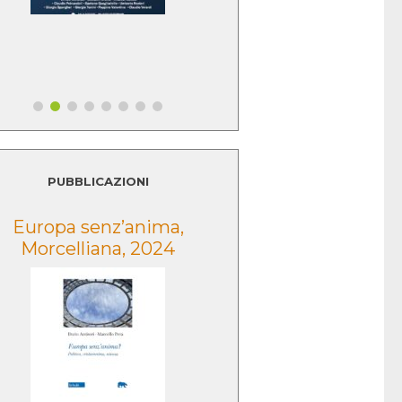
PUBBLICAZIONI
Europa senz’anima,
Lo sguardo della
Morcelliana, 2024
Morcelliana, 