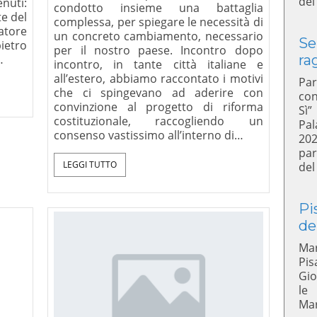
del
nuti:
condotto insieme una battaglia
te del
complessa, per spiegare le necessità di
natore
un concreto cambiamento, necessario
Se
ietro
per il nostro paese. Incontro dopo
ra
…
incontro, in tante città italiane e
all’estero, abbiamo raccontato i motivi
Par
che ci spingevano ad aderire con
con
convinzione al progetto di riforma
Sì”
costituzionale, raccogliendo un
Pal
consenso vastissimo all’interno di…
20
par
LEGGI TUTTO
del
Pi
de
Mar
Pis
Gio
le
Mar