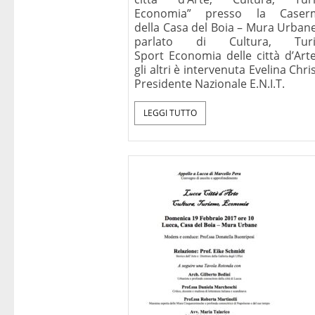
Economia” presso la Caserm
della Casa del Boia – Mura Urbane
parlato di Cultura, Turi
Sport Economia delle città d’Arte
gli altri è intervenuta Evelina Christ
Presidente Nazionale E.N.I.T.
LEGGI TUTTO
Perché dobbi
cristiani, con u
prefazione di J
(Benedetto
Mondadori, Mi