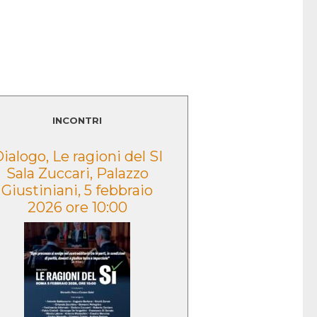
LEGGI TUTTO
INCONTRI
ialogo, Le ragioni del SI
Presentazione
Sala Zuccari, Palazzo
volume “Lo sguar
Giustiniani, 5 febbraio
Caduta” – Morce
2026 ore 10:00
2022