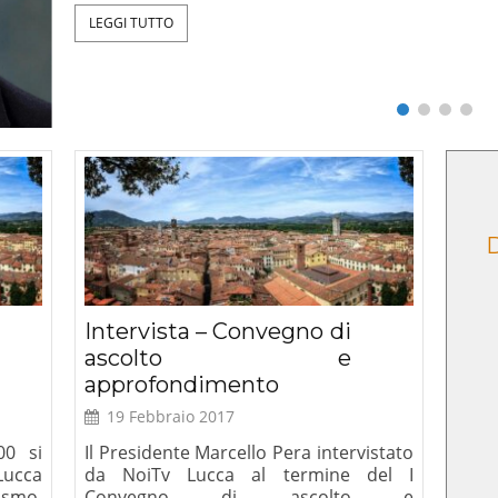
ntazione
Critica della ragion
D
tti umani e
secolare, Le Lettere, 2025
simo”
Intervista – Convegno di
ascolto e
approfondimento
19 Febbraio 2017
00 si
Il Presidente Marcello Pera intervistato
Lucca
da NoiTv Lucca al termine del I
ismo,
Convegno di ascolto e