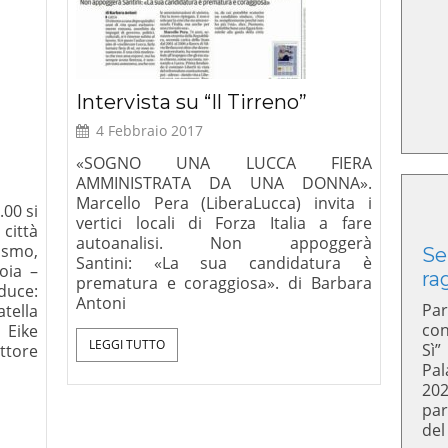
Intervista su “Il Tirreno”
4 Febbraio 2017
«SOGNO UNA LUCCA FIERA
AMMINISTRATA DA UNA DONNA».
Marcello Pera (LiberaLucca) invita i
.00 si
vertici locali di Forza Italia a fare
città
autoanalisi. Non appoggerà
smo,
Se
Santini: «La sua candidatura è
oia –
ra
prematura e coraggiosa». di Barbara
uce:
Antoni
Par
lla
con
 Eike
LEGGI TUTTO
Sì”
ttore
Pal
20
par
del