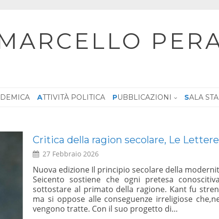
MARCELLO PER
CADEMICA
ATTIVITÀ POLITICA
PUBBLICAZIONI
SALA ST
Dialogo, Le ragioni del SI – Sala Zuc
Giustiniani, 5 febbraio 2026 ore 10:00 –
30 Gennaio 2026
ire dal
e,deve
Su iniziativa del Sen. Marcello Pera – Referendum
rimato,
dei magistrati – Dialogo: le Ragioni del Si – Roma 
ggi, ne
LEGGI TUTTO