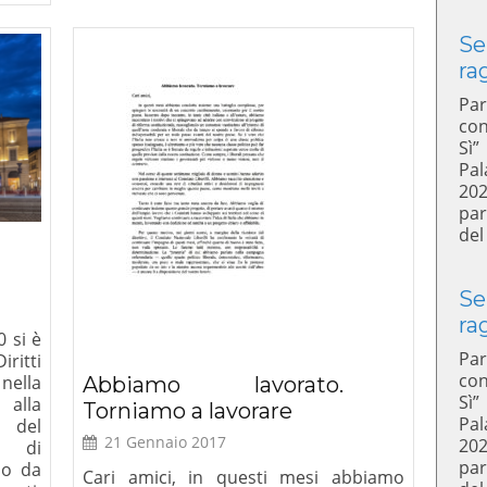
Se
ra
Par
con
Sì”
Pal
20
par
del
Se
ra
0 si è
Par
iritti
con
nella
Abbiamo lavorato.
Sì”
 alla
Torniamo a lavorare
Pal
m del
21 Gennaio 2017
20
e di
par
so da
Cari amici, in questi mesi abbiamo