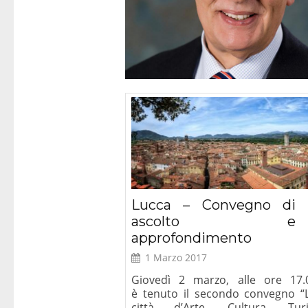
Roma – Prese
del libro “Diri
Cristiane
Lucca – Convegno di
ascolto e
approfondimento
1 Marzo 2017
Giovedì 2 marzo, alle ore 17.
è tenuto il secondo convegno “
città d’Arte, Cultura, Tur