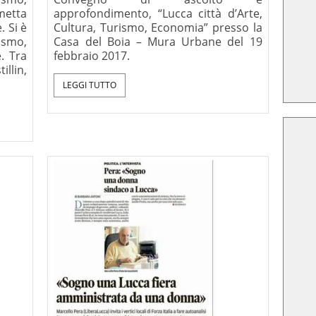
etta
approfondimento, “Lucca città d’Arte,
. Si è
Cultura, Turismo, Economia” presso la
smo,
Casa del Boia – Mura Urbane del 19
. Tra
febbraio 2017.
illin,
LEGGI TUTTO
amo dirci
Critica della ragion
na Lettera-
secolare, Le Lettere, 2025
. Ratzinger
 XVI),
lano 2008