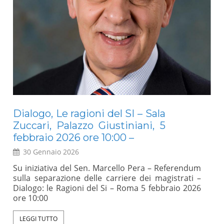
Dialogo, Le ragioni del SI – Sala
E
Zuccari, Palazzo Giustiniani, 5
Mo
febbraio 2026 ore 10:00 –
30 Gennaio 2026
a
Un 
l
rap
Su iniziativa del Sen. Marcello Pera – Referendum
,
sci
sulla separazione delle carriere dei magistrati –
l
int
Dialogo: le Ragioni del Si – Roma 5 febbraio 2026
e
abb
ore 10:00
e
(An
e
val
LEGGI TUTTO