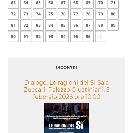
63
64
65
66
67
68
69
70
71
72
73
74
75
76
77
78
79
80
81
82
83
84
85
86
87
88
89
90
91
92
93
94
95
96
INCONTRI
e
Dialogo, Le ragioni del SI Sala
Zuccari, Palazzo Giustiniani, 5
febbraio 2026 ore 10:00