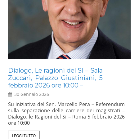
Dialogo, Le ragioni del SI – Sala
E
Zuccari, Palazzo Giustiniani, 5
Mo
febbraio 2026 ore 10:00 –
30 Gennaio 2026
a
Un 
l
rap
Su iniziativa del Sen. Marcello Pera – Referendum
,
sci
sulla separazione delle carriere dei magistrati –
l
int
Dialogo: le Ragioni del Si – Roma 5 febbraio 2026
e
abb
ore 10:00
e
(An
e
val
LEGGI TUTTO