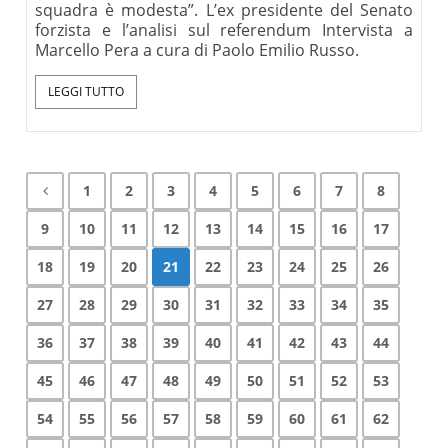
squadra è modesta”. L’ex presidente del Senato
forzista e l’analisi sul referendum Intervista a
Marcello Pera a cura di Paolo Emilio Russo.
LEGGI TUTTO
1
2
3
4
5
6
7
8
9
10
11
12
13
14
15
16
17
18
19
20
21
22
23
24
25
26
27
28
29
30
31
32
33
34
35
36
37
38
39
40
41
42
43
44
45
46
47
48
49
50
51
52
53
54
55
56
57
58
59
60
61
62