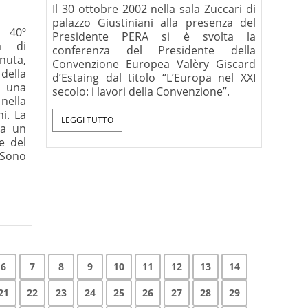
Il 30 ottobre 2002 nella sala Zuccari di
palazzo Giustiniani alla presenza del
 40º
Presidente PERA si è svolta la
sa di
conferenza del Presidente della
nuta,
Convenzione Europea Valèry Giscard
della
d’Estaing dal titolo “L’Europa nel XXI
, una
secolo: i lavori della Convenzione”.
nella
ni. La
LEGGI TUTTO
da un
e del
Sono
6
7
8
9
10
11
12
13
14
21
22
23
24
25
26
27
28
29