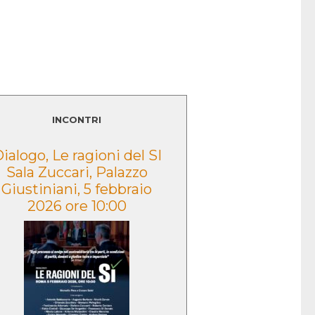
LEGGI TUTTO
INCONTRI
ialogo, Le ragioni del SI
Presentazione
Sala Zuccari, Palazzo
volume “Lo sguar
Giustiniani, 5 febbraio
Caduta” – Morce
2026 ore 10:00
2022