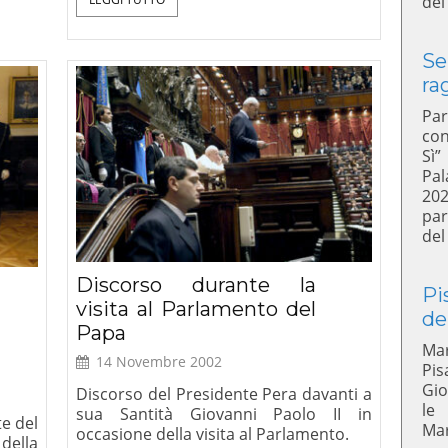
del
Se
ra
Par
con
Sì”
Pal
20
par
del
Discorso durante la
Pi
visita al Parlamento del
de
Papa
Mar
14 Novembre 2002
Pis
Gio
Discorso del Presidente Pera davanti a
le
sua Santità Giovanni Paolo II in
te del
Mar
occasione della visita al Parlamento.
della