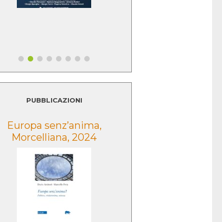
PUBBLICAZIONI
Europa senz’anima,
Lo sguardo della
Morcelliana, 2024
Morcelliana, 