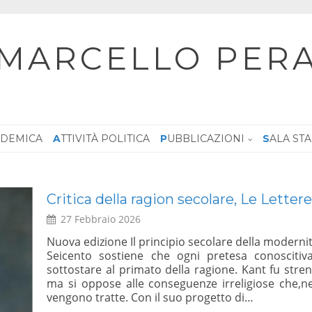
MARCELLO PER
CADEMICA
ATTIVITÀ POLITICA
PUBBLICAZIONI
SALA ST
Dialogo, Le ragioni del SI – Sala Zuc
Giustiniani, 5 febbraio 2026 ore 10:00 –
30 Gennaio 2026
ire dal
e,deve
Su iniziativa del Sen. Marcello Pera – Referendum
rimato,
dei magistrati – Dialogo: le Ragioni del Si – Roma 
ggi, ne
LEGGI TUTTO