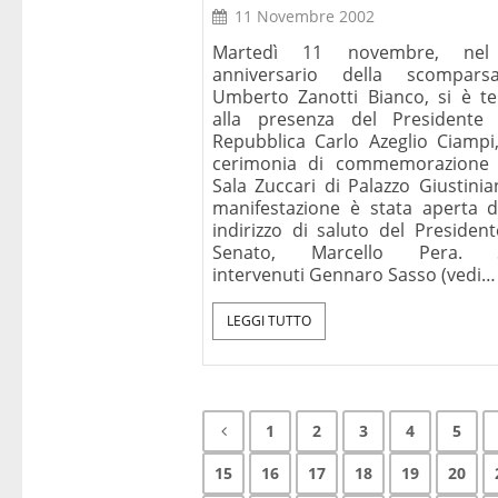
11 Novembre 2002
Martedì 11 novembre, nel
anniversario della scompar
Umberto Zanotti Bianco, si è te
alla presenza del Presidente 
Repubblica Carlo Azeglio Ciampi
cerimonia di commemorazione 
Sala Zuccari di Palazzo Giustinia
manifestazione è stata aperta 
indirizzo di saluto del President
Senato, Marcello Pera. 
intervenuti Gennaro Sasso (vedi…
LEGGI TUTTO
1
2
3
4
5
15
16
17
18
19
20