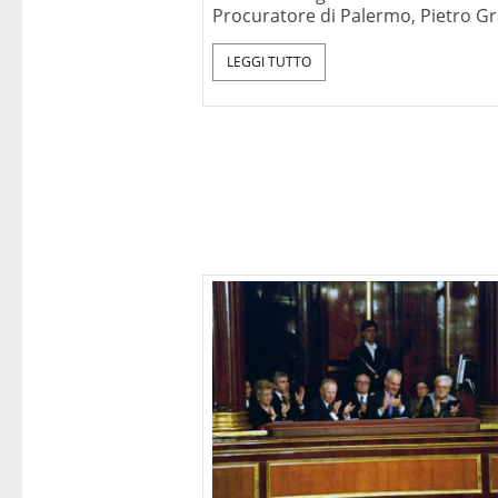
Procuratore di Palermo, Pietro Gr
LEGGI TUTTO
Perché dobbi
cristiani, con u
prefazione di J
(Benedetto
Mondadori, Mi