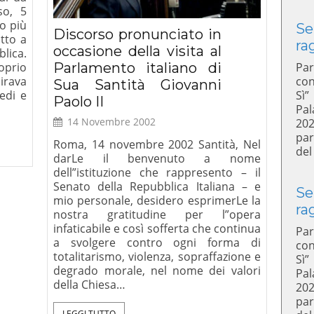
so, 5
o più
Se
Discorso pronunciato in
otto a
ra
occasione della visita al
blica.
Parlamento italiano di
oprio
Par
irava
con
Sua Santità Giovanni
edi e
Sì”
Paolo II
Pal
14 Novembre 2002
20
par
Roma, 14 novembre 2002 Santità, Nel
del
darLe il benvenuto a nome
dell”istituzione che rappresento – il
Senato della Repubblica Italiana – e
Se
mio personale, desidero esprimerLe la
ra
nostra gratitudine per l”opera
infaticabile e così sofferta che continua
Par
a svolgere contro ogni forma di
con
totalitarismo, violenza, sopraffazione e
Sì”
degrado morale, nel nome dei valori
Pal
della Chiesa…
20
par
LEGGI TUTTO