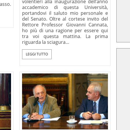
volentieri alla inaugurazione dell’anno
asso.
accademico di questa Università,
portandovi il saluto mio personale e
del Senato. Oltre al cortese invito del
Rettore Professor Giovanni Cannata,
ho più di una ragione per essere qui
tra voi questa mattina. La prima
riguarda la sciagura…
LEGGI TUTTO
amo dirci
Critica della ragion
na Lettera-
secolare, Le Lettere, 2025
. Ratzinger
 XVI),
lano 2008