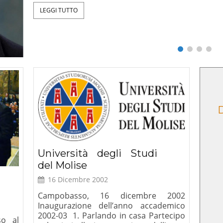
ntazione
Critica della ragion
D
tti umani e
secolare, Le Lettere, 2025
simo”
Università degli Studi
del Molise
16 Dicembre 2002
Campobasso, 16 dicembre 2002
Inaugurazione dell’anno accademico
2002-03 1. Parlando in casa Partecipo
so al