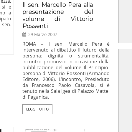
ezza,
Il sen. Marcello Pera alla
 si è
presentazione del
amo a
ipato
volume di Vittorio
l sen.
Possenti
29 Marzo 2007
ROMA – Il sen. Marcello Pera è
intervenuto al dibattito Il futuro della
persona: dignità o strumentalità,
incontro promosso in occasione della
pubblicazione del volume Il Principio-
persona di Vittorio Possenti (Armando
amo dirci
Critica della ragion
Editore, 2006). L’incontro, Presieduto
na Lettera-
secolare, Le Lettere, 2025
da Francesco Paolo Casavola, si è
. Ratzinger
tenuto nella Sala Igea di Palazzo Mattei
 XVI),
di Paganica.
lano 2008
LEGGI TUTTO