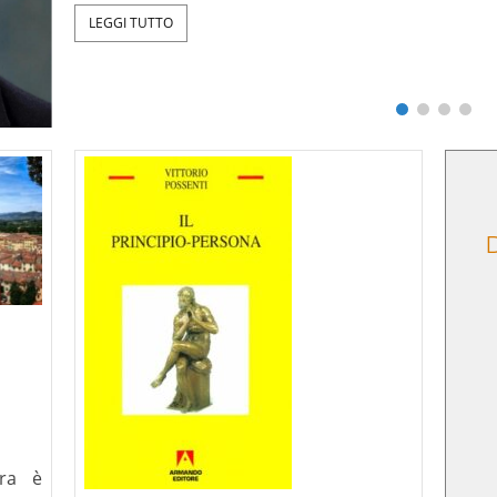
ntazione
Critica della ragion
D
tti umani e
secolare, Le Lettere, 2025
simo”
era è