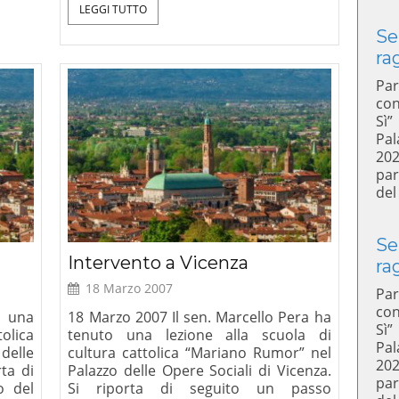
LEGGI TUTTO
Se
ra
Par
con
Sì”
Pal
20
par
del
Se
Intervento a Vicenza
ra
18 Marzo 2007
Par
con
o una
18 Marzo 2007 Il sen. Marcello Pera ha
Sì”
tolica
tenuto una lezione alla scuola di
Pal
delle
cultura cattolica “Mariano Rumor” nel
20
rta di
Palazzo delle Opere Sociali di Vicenza.
par
o del
Si riporta di seguito un passo