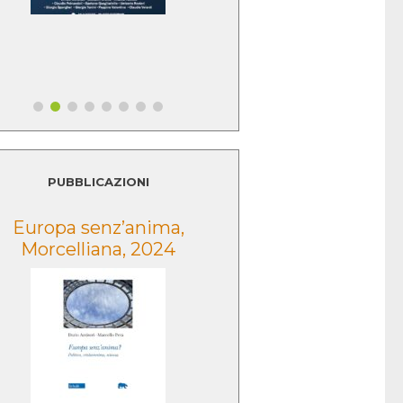
PUBBLICAZIONI
Europa senz’anima,
Lo sguardo della
Morcelliana, 2024
Morcelliana, 