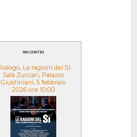
LEGGI TUTTO
INCONTRI
ialogo, Le ragioni del SI
Presentazione
Sala Zuccari, Palazzo
volume “Lo sguar
Giustiniani, 5 febbraio
Caduta” – Morce
2026 ore 10:00
2022