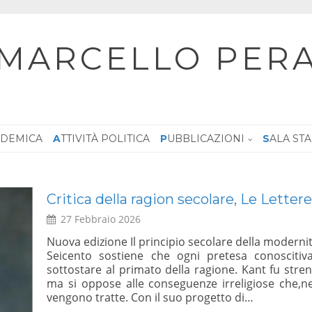
MARCELLO PER
CADEMICA
ATTIVITÀ POLITICA
PUBBLICAZIONI
SALA ST
Dialogo, Le ragioni del SI – Sala Zuc
Giustiniani, 5 febbraio 2026 ore 10:00 –
30 Gennaio 2026
ire dal
e,deve
Su iniziativa del Sen. Marcello Pera – Referendum
rimato,
dei magistrati – Dialogo: le Ragioni del Si – Roma 
ggi, ne
LEGGI TUTTO