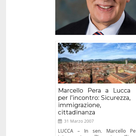
Roma – Prese
del libro “Diri
Cristiane
Marcello Pera a Lucca
per l’incontro: Sicurezza,
immigrazione,
cittadinanza
31 Marzo 2007
LUCCA – In sen. Marcello P