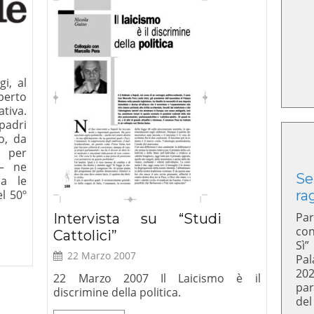
i, al
perto
tiva.
padri
o, da
 per
 – ne
Se
a le
ra
l 50º
Par
Intervista su “Studi
con
Cattolici”
Sì”
22 Marzo 2007
Pal
20
22 Marzo 2007 Il Laicismo è il
par
discrimine della politica.
del