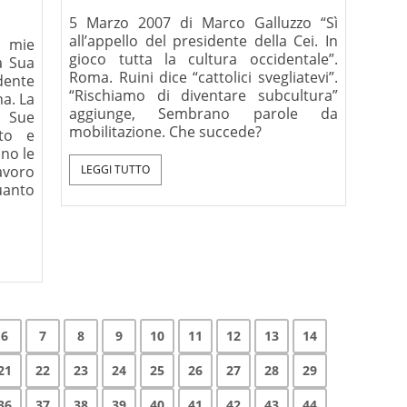
5 Marzo 2007 di Marco Galluzzo “Sì
all’appello del presidente della Cei. In
 mie
gioco tutta la cultura occidentale”.
la Sua
Roma. Ruini dice “cattolici svegliatevi”.
dente
“Rischiamo di diventare subcultura”
na. La
aggiunge, Sembrano parole da
 Sue
mobilitazione. Che succede?
lto e
ono le
lavoro
LEGGI TUTTO
uanto
6
7
8
9
10
11
12
13
14
21
22
23
24
25
26
27
28
29
36
37
38
39
40
41
42
43
44