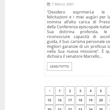
7 Marzo 2007
“Desidero esprimerLe le
felicitazioni e i miei augùri per 
nomina all’alta carica di Presi
della Conferenza episcopale italia
Sua dottrina profonda, le
riconosciute capacità di asco
guida, il Suo carisma personale s
migliori garanzie di un proficuo 
nella Sua nuova missione”. È q
dichiara il senatore Marcello…
LEGGI TUTTO
1
2
3
4
5
15
16
17
18
19
20
30
31
32
33
34
35