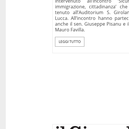
intervenuto all’incontro ‘Sicur
immigrazione, cittadinanza’ che
tenuto all’Auditorium S. Girol
Lucca. All’incontro hanno partec
anche il sen. Giuseppe Pisanu e i
Mauro Favilla.
LEGGI TUTTO
Perché dobbi
cristiani, con u
prefazione di J
(Benedetto
Mondadori, Mi