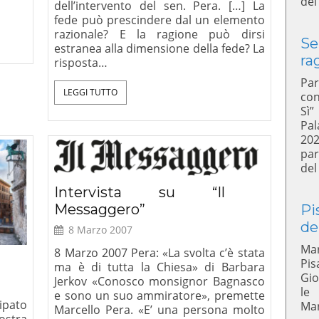
del
dell’intervento del sen. Pera. […] La
fede può prescindere dal un elemento
razionale? E la ragione può dirsi
Se
estranea alla dimensione della fede? La
ra
risposta…
Par
LEGGI TUTTO
con
Sì”
Pal
20
par
del
Intervista su “Il
Messaggero”
Pi
de
8 Marzo 2007
Mar
8 Marzo 2007 Pera: «La svolta c’è stata
Pis
ma è di tutta la Chiesa» di Barbara
Gio
Jerkov «Conosco monsignor Bagnasco
le
e sono un suo ammiratore», premette
ipato
Mar
Marcello Pera. «E’ una persona molto
ostra