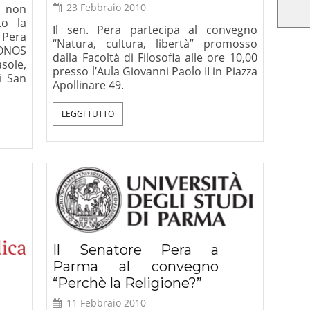
23 Febbraio 2010
o non
to la
Il sen. Pera partecipa al convegno
Pera
“Natura, cultura, libertà” promosso
ONOS
dalla Facoltà di Filosofia alle ore 10,00
asole,
presso l’Aula Giovanni Paolo II in Piazza
i San
Apollinare 49.
LEGGI TUTTO
Il Senatore Pera a
Parma al convegno
“Perchè la Religione?”
11 Febbraio 2010