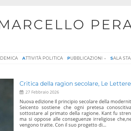
MARCELLO PER
CADEMICA
ATTIVITÀ POLITICA
PUBBLICAZIONI
SALA ST
Dialogo, Le ragioni del SI – Sala Zuc
Giustiniani, 5 febbraio 2026 ore 10:00 –
30 Gennaio 2026
ire dal
e,deve
Su iniziativa del Sen. Marcello Pera – Referendum
rimato,
dei magistrati – Dialogo: le Ragioni del Si – Roma 
ggi, ne
LEGGI TUTTO