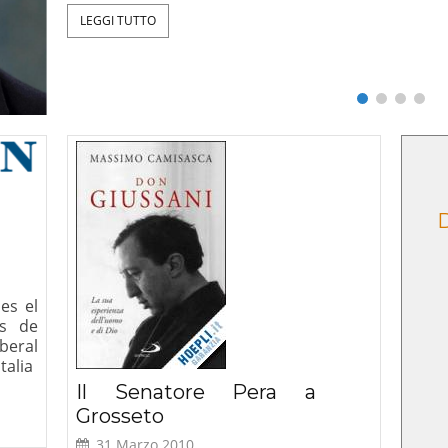
ntazione
Critica della ragion
D
tti umani e
secolare, Le Lettere, 2025
simo”
es el
os de
beral
talia
Il Senatore Pera a
Grosseto
31 Marzo 2010