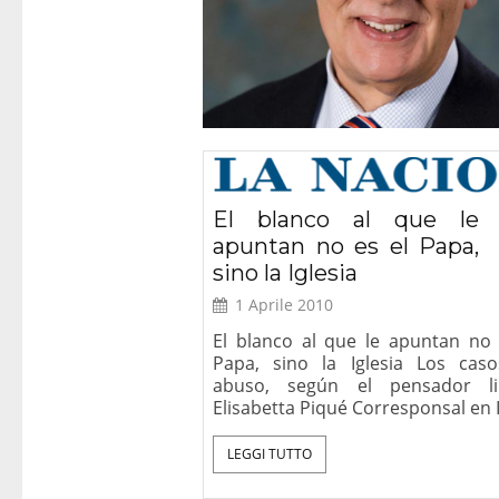
El blanco al que le
apuntan no es el Papa,
Roma – Prese
sino la Iglesia
del libro “Diri
Cristiane
1 Aprile 2010
El blanco al que le apuntan no 
Papa, sino la Iglesia Los cas
abuso, según el pensador li
Elisabetta Piqué Corresponsal en I
LEGGI TUTTO