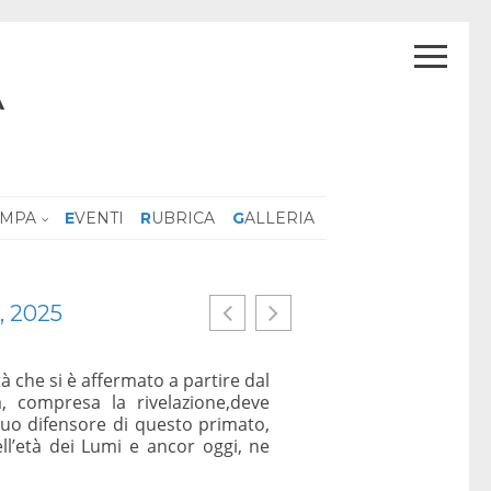
A
AMPA
EVENTI
RUBRICA
GALLERIA
cari, Palazzo
Europa senz’anima
26 Gennaio 2026
Un confronto sul destino
morale e scienza, tra dir
 sulla separazione delle carriere
democrazia liberale abb
5 febbraio 2026 ore 10:00
presupponga un’etica co
Questioni che nella co