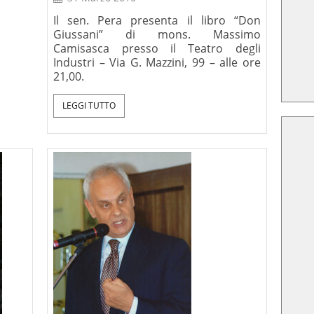
Il sen. Pera presenta il libro “Don
Giussani” di mons. Massimo
Camisasca presso il Teatro degli
Industri – Via G. Mazzini, 99 – alle ore
21,00.
LEGGI TUTTO
amo dirci
Critica della ragion
na Lettera-
secolare, Le Lettere, 2025
. Ratzinger
 XVI),
lano 2008