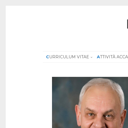
CURRICULUM VITAE
ATTIVITÀ AC
ragion secolare, Le Lettere, 2025
6
 principio secolare della modernità che si è affermato a part
ne che ogni pretesa conoscitiva, compresa la rivelazion
imato della ragione. Kant fu strenuo difensore di questo p
e conseguenze irreligiose che,nell’età dei Lumi e ancor o
on il suo progetto di…