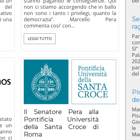
di un
stanno pagando le conseguenze. Qui
del
 del
non ci stiamo accorgendo che in ballo
tivo
non sono i tanto i privilegi, quanto la
Se
di una
democrazia”. Marcello Pera
commenta cosi’ con…
ra
Par
LEGGI TUTTO
con
Sì”
Pal
20
par
del
Pi
de
Mar
Il Senatore Pera alla
Pis
stato
Pontificia Università
Gio
re un
della Santa Croce di
le
tanno
Roma
Mar
on ci