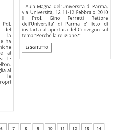
Aula Magna dell’Università di Parma,
via Università, 12 11-12 Febbraio 2010
Il Prof. Gino Ferretti Rettore
l PdL
dell’Universita’ di Parma e’ lieto di
e del
invitarLa all’apertura del Convegno sul
o la
tema “Perchè la religione?”
he ha
oniche
LEGGI TUTTO
te ai
va le
l’on.
lia al
r la
ropri
6
7
8
9
10
11
12
13
14