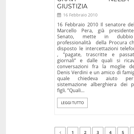
GIUSTIZIA
16 Febbraio 2010
16 Febbraio 2010 Il senatore de
Marcello Pera, già president
Senato, mette in dubbi
professionalità della Procura c
disposto le intercettazioni telef
, ”pagate, trascritte e passa
giornali” e dalle quali si rica
conversazioni fra la moglie del
Denis Verdini e un amico di famig
quale chiedeva aiuto pe
sistemazione alberghiera dei p
figli. ”Quali…
LEGGI TUTTO
1
2
3
4
5