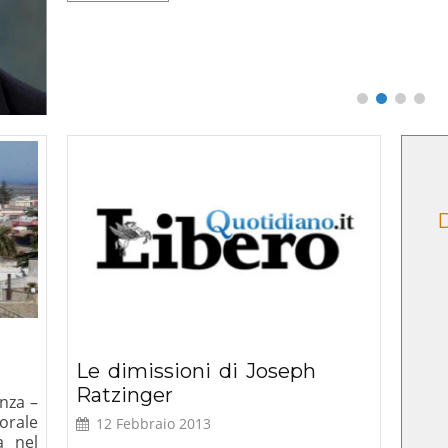
lla ragion
Dialogo, Le ragioni del SI
Lettere, 2025
Sala Zuccari, Palazzo
Giustiniani, 5 febbraio
2026 ore 10:00
Le dimissioni di Joseph
Ratzinger
enza –
orale
12 Febbraio 2013
a nel