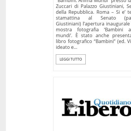
“Bambini. Anima Mundi” presso la
Zuccari di Palazzo Giustiniani, S
della Repubblica. Roma – Si e’ t
stamattina al Senato (pal
Giustiniani) l’apertura inaugurale
mostra fotografia ‘Bambini 
mundi’. È stato anche presenta
libro fotografico “Bambini” (ed. V
ideato e…
LEGGI TUTTO