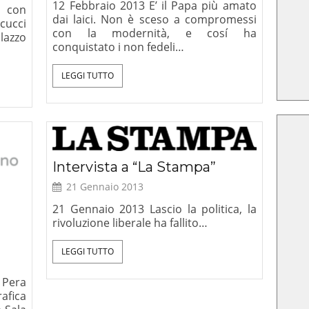
12 Febbraio 2013 E’ il Papa più amato
 con
dai laici. Non è sceso a compromessi
cucci
con la modernità, e cosí ha
lazzo
conquistato i non fedeli…
LEGGI TUTTO
Intervista a “La Stampa”
ella ragion
Europa senz’anima,
21 Gennaio 2013
 Lettere, 2025
Morcelliana, 2024
21 Gennaio 2013 Lascio la politica, la
rivoluzione liberale ha fallito…
LEGGI TUTTO
 Pera
afica