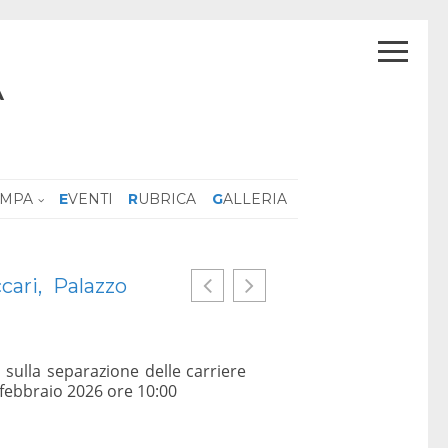
A
AMPA
EVENTI
RUBRICA
GALLERIA
cari, Palazzo
Europa senz’anima
26 Gennaio 2026
Un confronto sul destino
morale e scienza, tra diri
 sulla separazione delle carriere
democrazia liberale abb
5 febbraio 2026 ore 10:00
presupponga un’etica co
Questioni che nella co