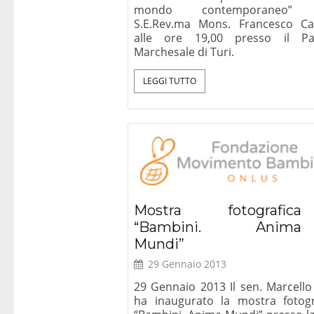
mondo contemporaneo”
S.E.Rev.ma Mons. Francesco Ca
alle ore 19,00 presso il Pa
Marchesale di Turi.
LEGGI TUTTO
Perché dobbiamo dirci
Critica d
cristiani, con una Lettera-
secolare, Le
Mostra fotografica
prefazione di J. Ratzinger
“Bambini. Anima
(Benedetto XVI),
Mundi”
Mondadori, Milano 2008
29 Gennaio 2013
29 Gennaio 2013 Il sen. Marcello
ha inaugurato la mostra fotogr