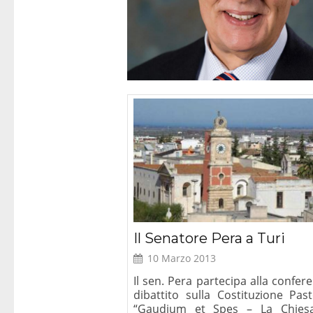
Roma – Presentazione
Critica de
del libro “Diritti umani e
secolare, Le 
Cristianesimo”
Il Senatore Pera a Turi
10 Marzo 2013
Il sen. Pera partecipa alla confer
dibattito sulla Costituzione Past
“Gaudium et Spes – La Chies