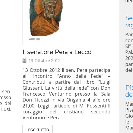
del
Se
ra
Par
con
Sì”
Il senatore Pera a Lecco
Pal
20
13 Ottobre 2012
par
13 Ottobre 2012 Il sen. Pera partecipa
del
all’ incontro “Anno della Fede” –
Contributi a partire dal libro “Luigi
Pi
Giussani. La virtù della fede” con Don
 sen.
Francesco Venturino presso la Sala
de
resso
Don Ticozzi in via Ongania 4 alle ore
e del
Mar
21,00. Leggi l’articolo di M. Possenti Il
Lusi.
Pis
coraggio del cristiano secondo
Gio
Ventorino e Pera
le
Mar
LEGGI TUTTO