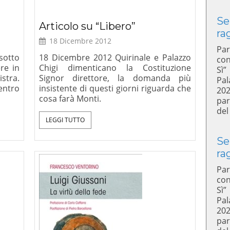
Se
Articolo su “Libero”
ra
18 Dicembre 2012
Par
sotto
18 Dicembre 2012 Quirinale e Palazzo
con
re in
Chigi dimenticano la Costituzione
Sì”
stra.
Signor direttore, la domanda più
Pal
entro
insistente di questi giorni riguarda che
20
cosa farà Monti.
par
del
LEGGI TUTTO
Se
ra
Par
con
Sì”
Pal
20
par