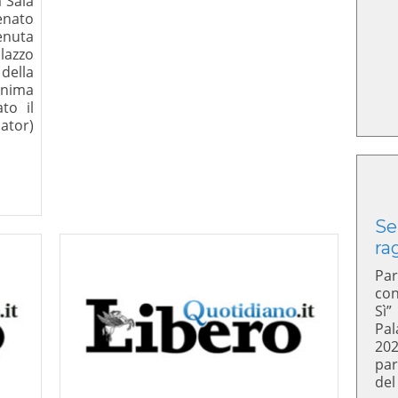
 Sala
enato
enuta
azzo
 della
anima
to il
iator)
Se
ra
Par
con
Sì”
Pal
20
par
del