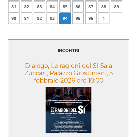
81
82
83
84
85
86
87
88
89
90
91
92
93
94
95
96
INCONTRI
e
Dialogo, Le ragioni del SI Sala
Zuccari, Palazzo Giustiniani, 5
febbraio 2026 ore 10:00