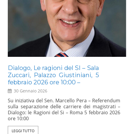
Dialogo, Le ragioni del SI – Sala
E
Zuccari, Palazzo Giustiniani, 5
Mo
febbraio 2026 ore 10:00 –
30 Gennaio 2026
a
Un 
l
rap
Su iniziativa del Sen. Marcello Pera – Referendum
,
sci
sulla separazione delle carriere dei magistrati –
l
int
Dialogo: le Ragioni del Si – Roma 5 febbraio 2026
e
abb
ore 10:00
e
(An
e
val
LEGGI TUTTO