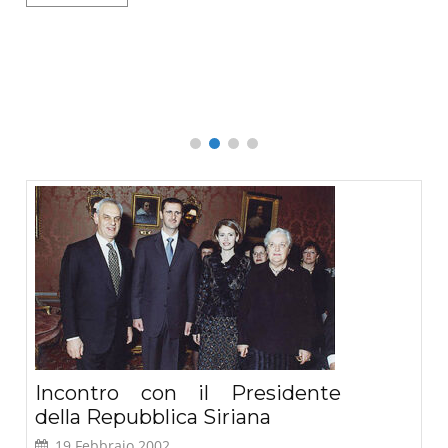
o
Que
L
Incontro con il Presidente
della Repubblica Siriana
19 Febbraio 2002